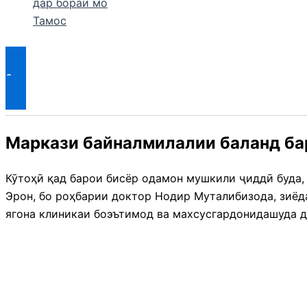
дар бораи мо
Тамос
Search
Занги WhatsApp
Маркази байналмилалии баланд ба
Кӯтоҳӣ қад барои бисёр одамон мушкили ҷиддӣ буда,
Эрон, бо роҳбарии доктор Нодир Муталибизода, зиёд
ягона клиникаи боэътимод ва махсусгардонидашуда 