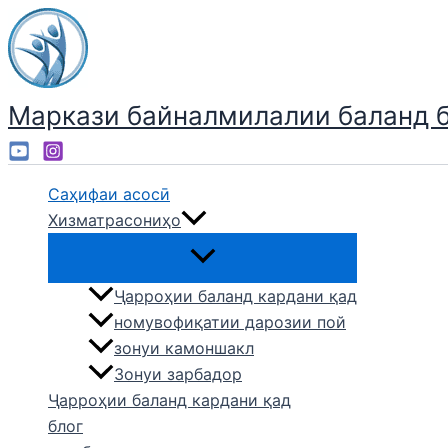
Skip
to
content
Маркази байналмилалии баланд 
Саҳифаи асосӣ
Хизматрасониҳо
Ҷарроҳии баланд кардани қад
номувофиқатии дарозии пой
зонуи камоншакл
Зонуи зарбадор
Ҷарроҳии баланд кардани қад
блог