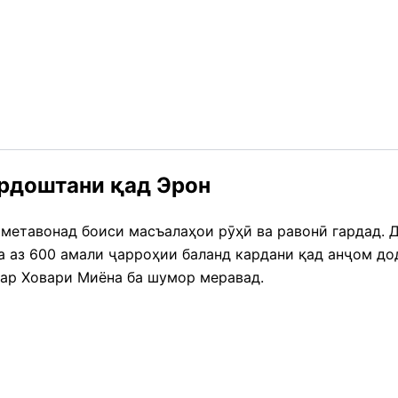
рдоштани қад Эрон
 метавонад боиси масъалаҳои рӯҳӣ ва равонӣ гардад.
а аз 600 амали ҷарроҳии баланд кардани қад анҷом до
дар Ховари Миёна ба шумор меравад.