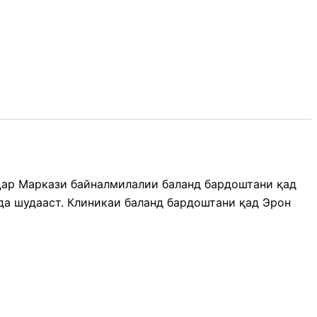
 Дар Маркази байналмилалии баланд бардоштани қад
да шудааст. Клиникаи баланд бардоштани қад Эрон